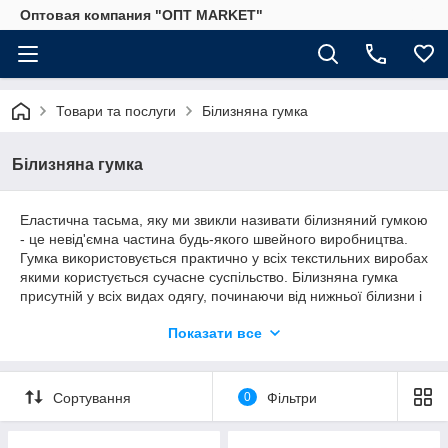
Оптовая компания "ОПТ MARKET"
Товари та послуги
Білизняна гумка
Білизняна гумка
Еластична тасьма, яку ми звикли називати білизняний гумкою
- це невід'ємна частина будь-якого швейного виробництва.
Гумка використовується практично у всіх текстильних виробах
якими користується сучасне суспільство. Білизняна гумка
присутній у всіх видах одягу, починаючи від нижньої білизни і
закінчуючи професійною одягом спеціального призначення.
Показати все
З кожним днем ми знаходимо все нове застосування тасьми
для нашого з Вами зручності. Ви можете вигідно придбати
білизняну гумку в нашому інтернет-магазині, адже ми є
виробником еластичної тасьми, і наша продукція
Сортування
0
Фільтри
зарекомендувала себе як якісна гумка за найнижчою ціною.
Ми знаємо як правильно робити білизняну гумку кращої