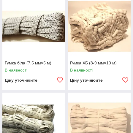
якості, працюємо напряму з виробниками бавовняної нитки і
латексної нитки (гумки), які використовуються у виробництві
еластичної тасьми. Ви займаєтеся торгівлею господарськими
товарами або текстилем? Ми станемо Вашим надійним
партнером, зможемо в потрібні терміни виготовити білизняну
гумку в потрібній кількості. У Вас своє швейне виробництво?
Тоді Вам теж до нас, адже ми можемо змінювати склад,
ширину, щільність еластичної тасьми і готові виробляти для
Вас гумку відповідає саме Вашим вимогам.
Гумка біла (7.5 мм×5 м)
Гумка ХБ (8-9 мм×10 м)
В наявності
В наявності
Ціну уточнюйте
Ціну уточнюйте