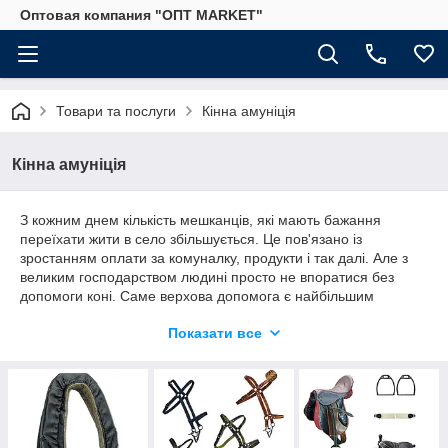
Оптовая компания "ОПТ MARKET"
Товари та послуги
Кінна амуніція
Кінна амуніція
З кожним днем кількість мешканців, які мають бажання
переїхати жити в село збільшується. Це пов'язано із
зростанням оплати за комуналку, продукти і так далі. Але з
великим господарством людині просто не впоратися без
допомоги коні. Саме верхова допомога є найбільшим
внеском у сільському господарстві. Щоб кінь могла надавати
Показати все
допомогу необхідно спеціальна амуніція - це
кінна упряж
.
Наприклад, хомут для коня необхідний для запрягання вози
чи плуги. Він рівномірно розподіляє силове навантаження на
кінської шиї, є основою кінської збруї.
Хомут
складається з
пари кліщів з деревини, покришки та повсті. Повсть
необхідний
для
поглинання поту та запобігання тертя кліщів