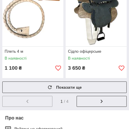
Плеть 4 м
Сідло офіцерське
В наявності
В наявності
1 100
3 650
₴
₴
Показати ще
1
/ 4
Про нас
Рейтинг не сформований