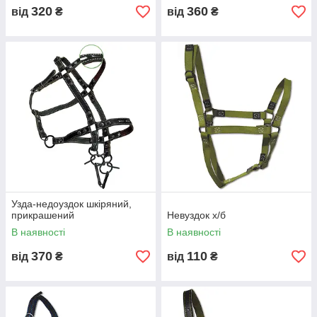
320
360
від
₴
від
₴
Узда-недоуздок шкіряний,
прикрашений
Невуздок х/б
В наявності
В наявності
370
110
від
₴
від
₴