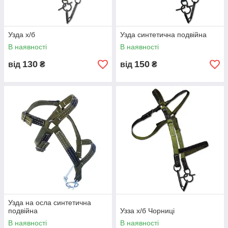
Узда х/б
Узда синтетична подвійна
В наявності
В наявності
130
150
від
₴
від
₴
Узда на осла синтетична
подвійна
Узза х/б Чорниці
В наявності
В наявності