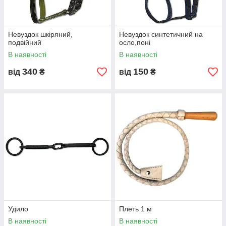
Невуздок шкіряний,
Невуздок синтетичний на
подвійний
осло,поні
В наявності
В наявності
340
150
від
₴
від
₴
Удило
Плеть 1 м
В наявності
В наявності