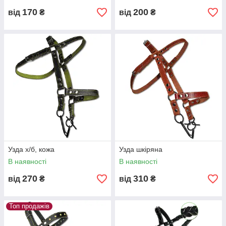
170
200
від
₴
від
₴
Узда х/б, кожа
Узда шкіряна
В наявності
В наявності
270
310
від
₴
від
₴
Топ продажів