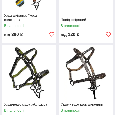
Узда шкіряна, "коса
вплетена"
Повід шкіряний
В наявності
В наявності
390
120
від
₴
від
₴
Узда-недоуздок х/б, шкіра
Узда-недоуздок шкіряний
В наявності
В наявності