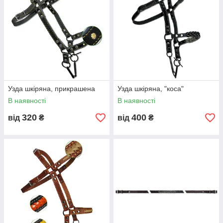
Узда шкіряна, прикрашена
Узда шкіряна, "коса"
В наявності
В наявності
320
400
від
₴
від
₴