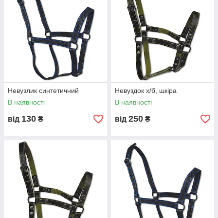
Невузлик синтетичний
Невуздок х/б, шкіра
В наявності
В наявності
130
250
від
₴
від
₴