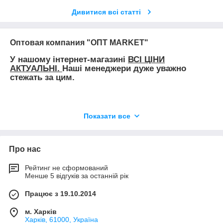
Дивитися всі статті
Оптовая компания "ОПТ MARKET"
У нашому інтернет-магазині
ВСІ ЦІНИ
АКТУАЛЬНІ.
Наші менеджери дуже уважно
стежать за цим.
ВАЖЛИВА ІНФОРМАЦІЯ
Показати все
Замовлення, які оформлені до 14.00,
відправляються в цей же день.
Замовлення, оформлені після 14.00,
Про нас
відправляються на наступний день.
Рейтинг не сформований
Після оплати замовлення необхідно повідомити
Менше 5 відгуків за останній рік
про це нам будь-яким, зручним для Вас,
способом.
Працює з 19.10.2014
Замовлення оформлений і оплачений у той же
день відпускається за цінами, вказаними на
м. Харків
сайті!!! У разі якщо замовлення було
Харків, 61000, Україна