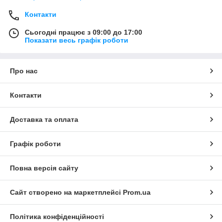
оформлено сьогоднішнім днем, а оплата буде
проводитися на наступний день або
Контакти
відправлятися післяплатою, то вартість може
бути ПЕРЕРАХОВАНА. Це пов'язано з
Сьогодні працює з 09:00 до 17:00
Показати весь графік роботи
коливаннями курсу валют на ринку України.
У нашому інтернет-магазині П'ЯТНИЦЯ ―
ВИХІДНИЙ!
Про нас
Приносимо свої вибачення і сподіваємося на
Ваше розуміння!
Контакти
Доставка та оплата
Графік роботи
Повна версія сайту
Сайт створено на маркетплейсі
Prom.ua
Політика конфіденційності