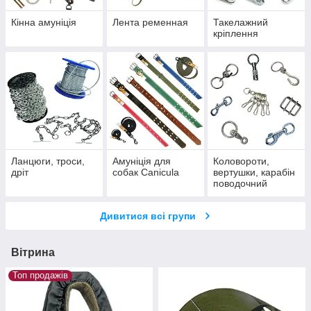
Кінна амуніція
Лента ременная
Такелажний
кріплення
Ланцюги, троси,
Амуніція для
Коловороти,
дріт
собак Canicula
вертушки, карабін
поводочний
Дивитися всі групи
Вітрина
Топ продажів