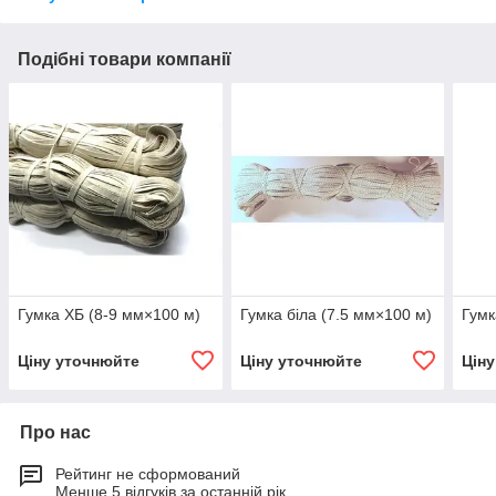
Подібні товари компанії
Гумка ХБ (8-9 мм×100 м)
Гумка біла (7.5 мм×100 м)
Гумк
Ціну уточнюйте
Ціну уточнюйте
Цін
Про нас
Рейтинг не сформований
Менше 5 відгуків за останній рік