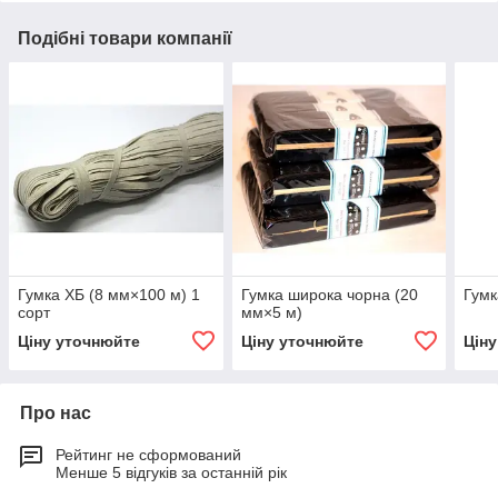
Подібні товари компанії
Гумка ХБ (8 мм×100 м) 1
Гумка широка чорна (20
Гумк
сорт
мм×5 м)
Ціну уточнюйте
Ціну уточнюйте
Цін
Про нас
Рейтинг не сформований
Менше 5 відгуків за останній рік