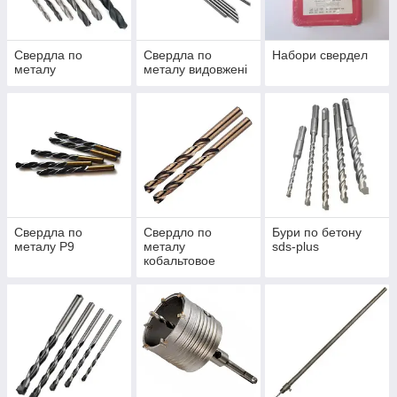
Свердла по
Свердла по
Набори свердел
металу
металу видовжені
Свердла по
Свердло по
Бури по бетону
металу Р9
металу
sds-plus
кобальтовое