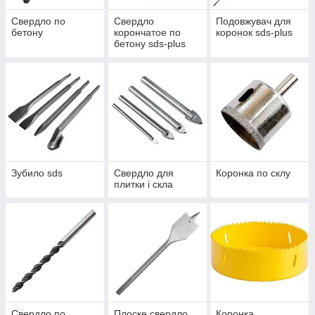
Свердло по
Свердло
Подовжувач для
бетону
корончатое по
коронок sds-plus
бетону sds-plus
Зубило sds
Свердло для
Коронка по склу
плитки і скла
Свердло по
Плоске свердло
Коронка