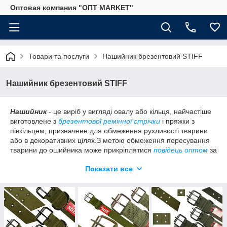
Оптовая компания "ОПТ MARKET"
Товари та послуги
Нашийник брезентовий STIFF
Нашийник брезентовий STIFF
Нашийник
- це виріб у вигляді овалу або кільця, найчастіше
виготовлене з
брезентової ремінної стрічки
і пряжки з
півкільцем, призначене для обмеження рухливості тварини
або в декоративних цілях.З метою обмеження пересування
тварини до ошийника може прикріплятися
повідець оптом
за
допомогою
карабін поводочний оптом
. Існує величезна
Показати все
різноманітність нашийників, що відрізняються довжиною,
шириною, матеріалами, з яких він виготовлений (
шкіряна
стрічка ремінна, брезентовий або
поліпропіленова стрічка
,
хольнитены, блочки,
пряжка півкільця оптом
) і т. д.
В даному розділі представлені 4 види брезентового
нашийника
Stiff
. Його дизайн простий і елегантний. Його