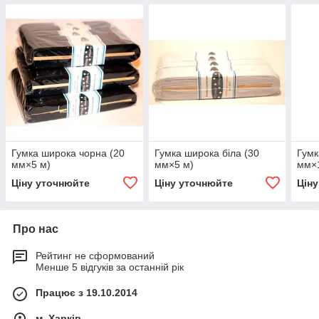
Гумка широка чорна (20
Гумка широка біла (30
Гумк
мм×5 м)
мм×5 м)
мм×
Ціну уточнюйте
Ціну уточнюйте
Цін
Про нас
Рейтинг не сформований
Менше 5 відгуків за останній рік
Працює з 19.10.2014
м. Харків