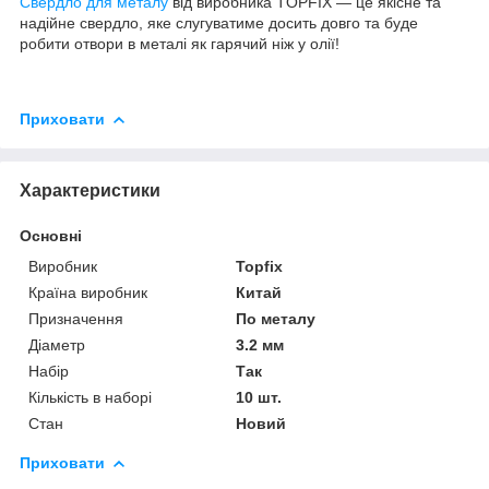
Свердло для металу
від виробника TOPFIX — це якісне та
надійне свердло, яке слугуватиме досить довго та буде
робити отвори в металі як гарячий ніж у олії!
Приховати
Характеристики
Основні
Виробник
Topfix
Країна виробник
Китай
Призначення
По металу
Діаметр
3.2 мм
Набір
Так
Кількість в наборі
10 шт.
Стан
Новий
Приховати