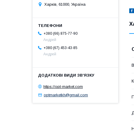
Харків, 61000, Україна
Х
+380 (66) 875-77-90
Андрей
+380 (67) 453-43-85
Андрей
В
К
https://opt-market.com
optmarketkh@gmail.com
П
Д
Н