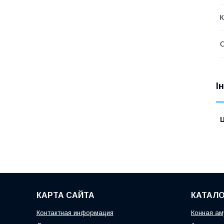
К
І
Ц
КАРТА САЙТА
КАТАЛО
Контактная информация
Конная ам