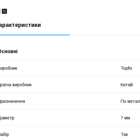
арактеристики
Основні
иробник
Topfix
раїна виробник
Китай
ризначення
По метал
іаметр
7 мм
абір
Так