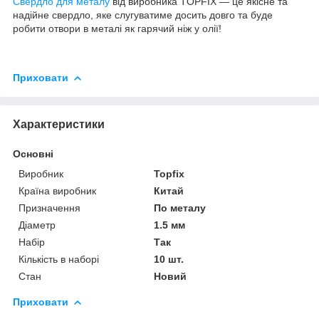
Свердло для металу
від виробника TOPFIX — це якісне та
надійне свердло, яке слугуватиме досить довго та буде
робити отвори в металі як гарячий ніж у олії!
Приховати
Характеристики
Основні
Виробник
Topfix
Країна виробник
Китай
Призначення
По металу
Діаметр
1.5 мм
Набір
Так
Кількість в наборі
10 шт.
Стан
Новий
Приховати