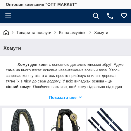
Оптовая компания "ОПТ MARKET"
Товари та послуги
Кінна амуніція
Хомути
Хомути
Хомут для коня
є основною деталлю кінської збруї. Адже
саме на нього лягає основне навантаження вози чи воза. Хтось
запрягає коня у віз, а хтось просто прив'язує спиляні дерева і
тягне їх з лісу до себе додому. У всіх випадках основа - це
кінний хомут
. Особливо важливо, щоб хомут ідеально підходив
за розміром. Від цього буде залежати не тільки довговічність його
Показати все
використання, але і комфортна робота коні. Тому потрібно вміти
правильно підібрати розмір хомута. Після проведення вимірювань
шиї у коня потрібно поглянути на розмірну сітку хомутів і вибрати
той, який підходить за розміром. Розміри хомута коливаються від
самого маленького 1 номера до самого великого 9 номери.
Хомути з 8 і 9 розміром виготовляються під замовлення так як