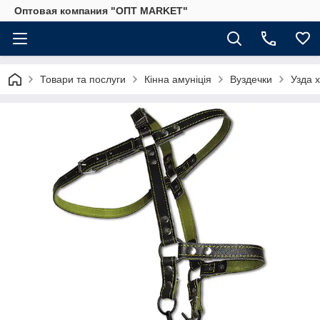
Оптовая компания "ОПТ MARKET"
Товари та послуги
Кінна амуніція
Вуздечки
Узда х