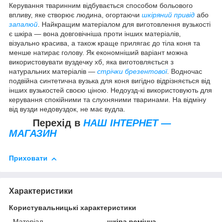
Керування тваринним відбувається способом больового
впливу, яке створює людина, огортаючи
шкіряний привід
або
запалюй
. Найкращим матеріалом для виготовлення вузькості
є шкіра — вона довговічніша проти інших матеріалів,
візуально красива, а також краще прилягає до тіла коня та
менше натирає голову. Як економніший варіант можна
використовувати вуздечку хб, яка виготовляється з
натуральних матеріалів —
стрічки брезентової
. Водночас
подвійна синтетична вузька для коня вигідно відрізняється від
інших вузькостей своєю ціною. Недоузд-кі використовують для
керування спокійними та слухняними тваринами. На відміну
від вузди недовуздок, не має вудла.
Перехід в
НАШ ІНТЕРНЕТ —
МАГАЗИН
Приховати
Характеристики
Користувальницькі характеристики
Матеріал
шкіра ремінна