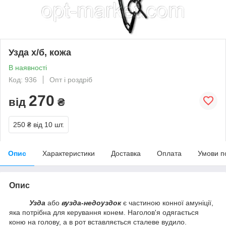
Узда х/б, кожа
В наявності
Код: 936
Опт і роздріб
270
від
₴
250 ₴
від 10 шт.
Опис
Характеристики
Доставка
Оплата
Умови п
Опис
Узда
або
вузда-недоуздок
є частиною конної амуніції,
яка потрібна для керування конем. Наголов'я одягається
коню на голову, а в рот вставляється сталеве вудило.