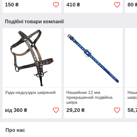
150
410
80
₴
₴
Подібні товари компанії
Узда-недоуздок шкіряний
Нашийник 12 мм
Наши
прикрашений подвійна
шкір
шкіра
360
29,20
58,
від
₴
₴
Про нас