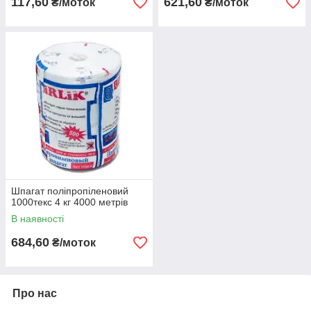
117,60
621,60
₴/моток
₴/моток
Шпагат поліпропіленовий
1000текс 4 кг 4000 метрів
В наявності
684,60
₴/моток
Про нас