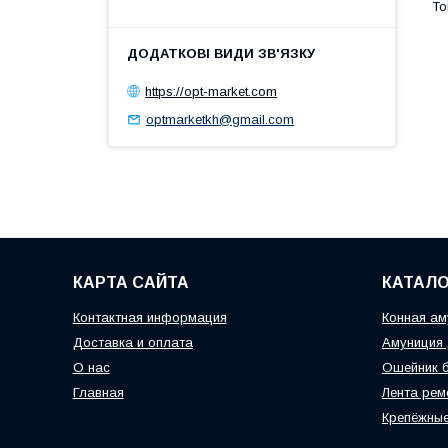
https://opt-market.com
optmarketkh@gmail.com
КАРТА САЙТА
КАТАЛО
Контактная информация
Конная ам
Доставка и оплата
Амуниция 
О нас
Ошейник б
Главная
Лента рем
Крепёжные