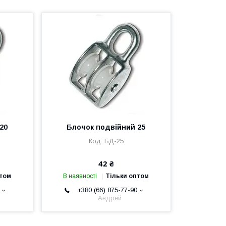
20
Блочок подвійний 25
БД-25
42 ₴
птом
В наявності
Тільки оптом
+380 (66) 875-77-90
Андрей