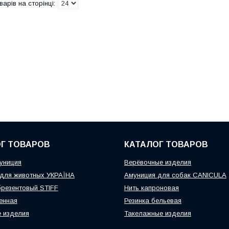
Г ТОВАРОВ
КАТАЛОГ ТОВАРОВ
униция
Верёвочные изделия
для животных УКРАЇНА
Амуниция для собак CANICULA
резентовый STIFF
Нить капроновая
енная
Резинка бельевая
 изделия
Такелажные изделия