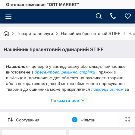
Оптовая компания "ОПТ MARKET"
Товари та послуги
Нашийник брезентовий STIFF
На
Нашийник брезентовий одинарний STIFF
Нашийник
- це виріб у вигляді овалу або кільця, найчастіше
виготовлене з
брезентової ремінної стрічки
і пряжки з
півкільцем, призначене для обмеження рухливості тварини
або в декоративних цілях.З метою обмеження пересування
тварини до ошийника може прикріплятися
повідець оптом
за
допомогою
карабін поводочний оптом
. Існує величезна
Показати все
різноманітність нашийників, що відрізняються довжиною,
шириною, матеріалами, з яких він виготовлений (
шкіряна
стрічка ремінна, брезентовий або
поліпропіленова стрічка
,
хольнитены, блочки,
пряжка півкільця оптом
) і т. д.
Сортування
0
Фільтри
У даному розділі представлений одинарний брезентовий
нашийник
Stiff
. Його дизайн простий і елегантний. Його