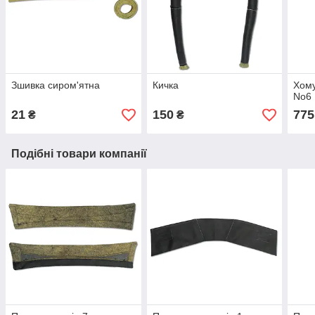
Зшивка сиром'ятна
Кичка
Хому
No6
21
150
775
₴
₴
Подібні товари компанії