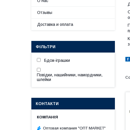
О нас
Д
С
Отзывы
о
Доставка и оплата
П
п
К
з
ФІЛЬТРИ
Бдсм-іграшки
Повідки, нашийники, намордники,
шлейки
КОНТАКТИ
Оптовая компания "ОПТ MARKET"