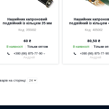
Нашийник капроновий
Нашийник капроно
подвійний із кільцем 35 мм
подвійний із кільцем 
355002
405002
60 ₴
80,50 ₴
В наявності
Тільки оптом
В наявності
Тільки о
+380 (66) 875-77-90
+380 (66) 875-77-90
Андрей
Андрей