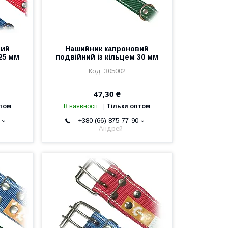
вий
Нашийник капроновий
25 мм
подвійний із кільцем 30 мм
305002
47,30 ₴
птом
В наявності
Тільки оптом
+380 (66) 875-77-90
Андрей