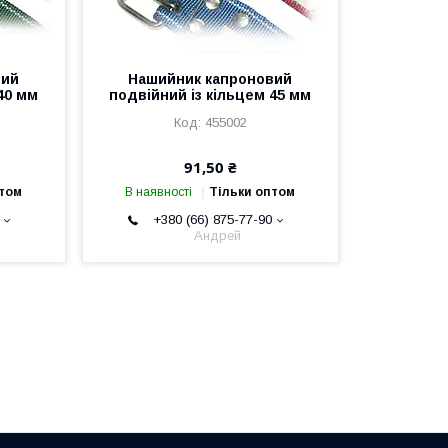
вий
Нашийник капроновий
40 мм
подвійний із кільцем 45 мм
455002
91,50 ₴
птом
В наявності
Тільки оптом
+380 (66) 875-77-90
Андрей