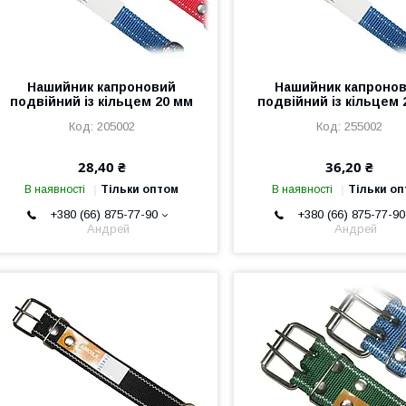
Нашийник капроновий
Нашийник капроно
подвійний із кільцем 20 мм
подвійний із кільцем 
205002
255002
28,40 ₴
36,20 ₴
В наявності
Тільки оптом
В наявності
Тільки о
+380 (66) 875-77-90
+380 (66) 875-77-90
Андрей
Андрей