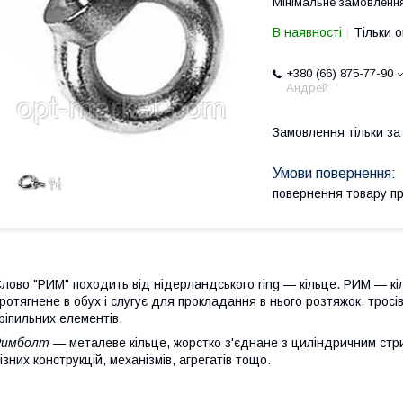
Мінімальне замовлення
В наявності
Тільки 
+380 (66) 875-77-90
Андрей
Замовлення тільки з
повернення товару п
лово "РИМ" походить від нідерландського ring — кільце. РИМ — кіль
ротягнене в обух і слугує для прокладання в нього розтяжок, тросів
ріпильних елементів.
Римболт
— металеве кільце, жорстко з'єднане з циліндричним стри
ізних конструкцій, механізмів, агрегатів тощо.