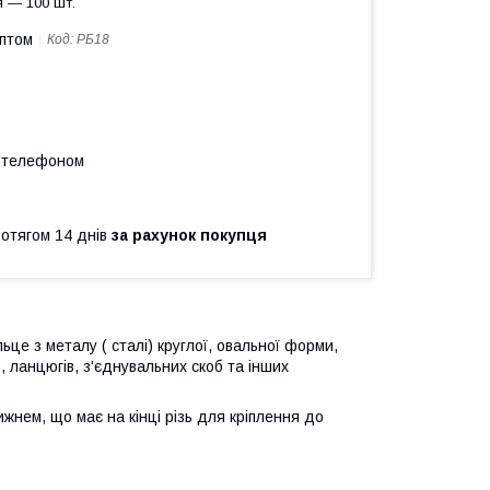
 — 100 шт.
оптом
Код:
РБ18
а телефоном
ротягом 14 днів
за рахунок покупця
це з металу ( сталі) круглої, овальної форми,
, ланцюгів, з'єднувальних скоб та інших
жнем, що має на кінці різь для кріплення до