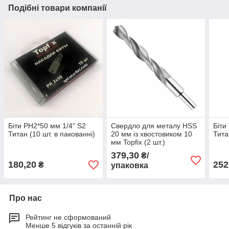
Подібні товари компанії
Біти PH2*50 мм 1/4" S2
Свердло для металу HSS
Біти
Титан (10 шт. в пакованні)
20 мм із хвостовиком 10
Тита
мм Topfix (2 шт.)
379,30
₴/
180,20
252
₴
упаковка
Про нас
Рейтинг не сформований
Менше 5 відгуків за останній рік