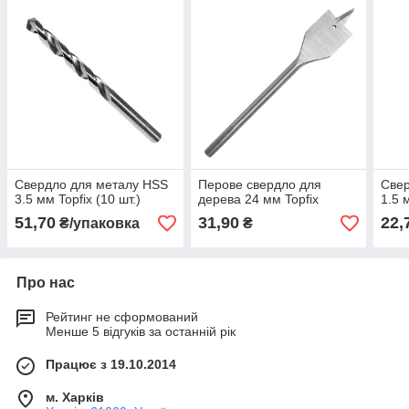
Свердло для металу HSS
Перове свердло для
Свер
3.5 мм Topfix (10 шт.)
дерева 24 мм Topfix
1.5 
51,70
31,90
22,
₴/упаковка
₴
Про нас
Рейтинг не сформований
Менше 5 відгуків за останній рік
Працює з 19.10.2014
м. Харків