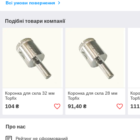
Всі умови повернення
Подібні товари компанії
Коронка для скла 32 мм
Коронка для скла 28 мм
Коро
Topfix
Topfix
Topf
104
91,40
111
₴
₴
Про нас
Рейтинг не сформований