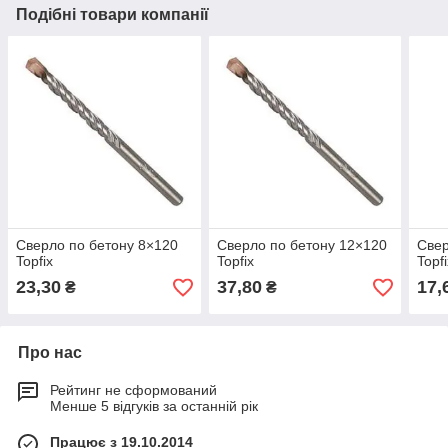
Подібні товари компанії
Сверло по бетону 8×120
Сверло по бетону 12×120
Свер
Topfix
Topfix
Topf
23,30
37,80
17,
₴
₴
Про нас
Рейтинг не сформований
Менше 5 відгуків за останній рік
Працює з 19.10.2014