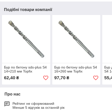
Подібні товари компанії
Бур по бетону sds-plus S4
Бур по бетону sds-plus S4
Бур 
14×210 мм Topfix
16×260 мм Topfix
S4 1
62,40
97,70
55,
₴
₴
Про нас
Рейтинг не сформований
Менше 5 відгуків за останній рік