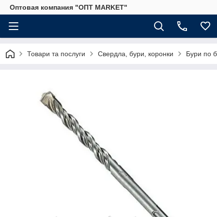
Оптовая компания "ОПТ MARKET"
Товари та послуги
Свердла, бури, коронки
Бури по б