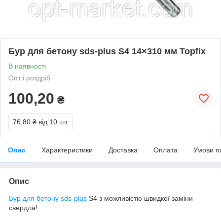
Бур для бетону sds-plus S4 14×310 мм Topfix
В наявності
Опт і роздріб
100,20
₴
76,80 ₴
від 10 шт.
Опис
Характеристики
Доставка
Оплата
Умови п
Опис
Бур для бетону sds-plus
S4 з можливістю швидкої заміни
свердла!