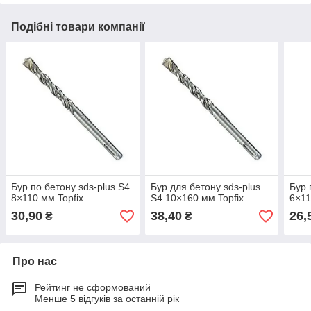
Подібні товари компанії
Бур по бетону sds-plus S4
Бур для бетону sds-plus
Бур 
8×110 мм Topfix
S4 10×160 мм Topfix
6×11
30,90
38,40
26,
₴
₴
Про нас
Рейтинг не сформований
Менше 5 відгуків за останній рік