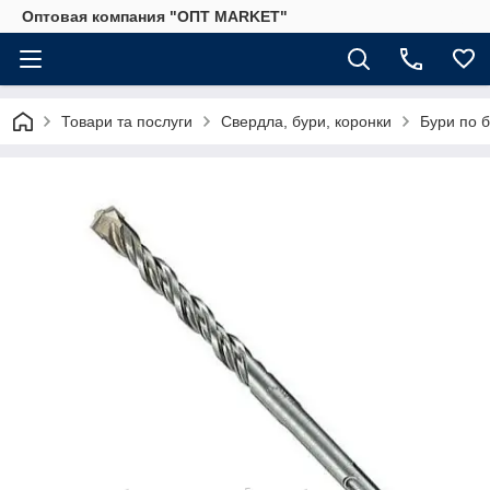
Оптовая компания "ОПТ MARKET"
Товари та послуги
Свердла, бури, коронки
Бури по б