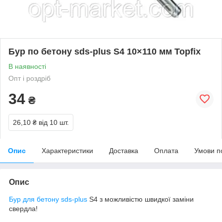
Бур по бетону sds-plus S4 10×110 мм Topfix
В наявності
Опт і роздріб
34
₴
26,10 ₴
від 10 шт.
Опис
Характеристики
Доставка
Оплата
Умови п
Опис
Бур для бетону sds-plus
S4 з можливістю швидкої заміни
свердла!