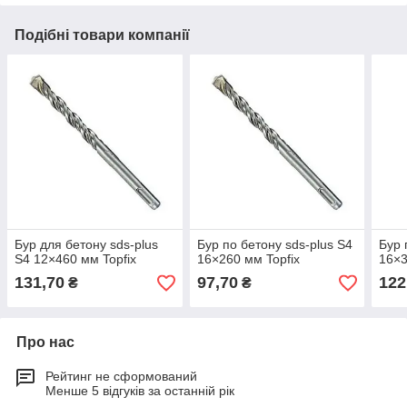
Подібні товари компанії
Бур для бетону sds-plus
Бур по бетону sds-plus S4
Бур 
S4 12×460 мм Topfix
16×260 мм Topfix
16×3
131,70
97,70
122
₴
₴
Про нас
Рейтинг не сформований
Менше 5 відгуків за останній рік