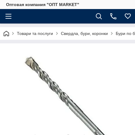
Оптовая компания "ОПТ MARKET"
Товари та послуги
Свердла, бури, коронки
Бури по б