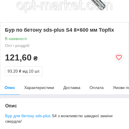
Бур по бетону sds-plus S4 8×600 мм Topfix
В наявності
Опт і роздріб
121,60
₴
93,20 ₴
від 10 шт.
Опис
Характеристики
Доставка
Оплата
Умови п
Опис
Бур для бетону sds-plus
S4 з можливістю швидкої заміни
свердла!