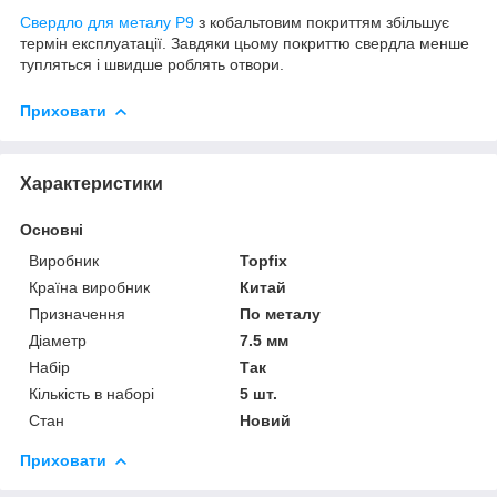
Свердло для металу Р9
з кобальтовим покриттям збільшує
термін експлуатації. Завдяки цьому покриттю свердла менше
тупляться і швидше роблять отвори.
Приховати
Характеристики
Основні
Виробник
Topfix
Країна виробник
Китай
Призначення
По металу
Діаметр
7.5 мм
Набір
Так
Кількість в наборі
5 шт.
Стан
Новий
Приховати