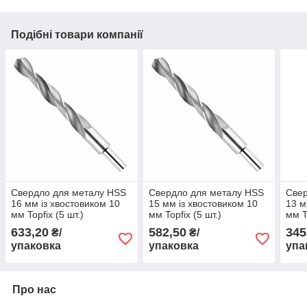
Подібні товари компанії
Свердло для металу HSS
Свердло для металу HSS
Свер
16 мм із хвостовиком 10
15 мм із хвостовиком 10
13 м
мм Topfix (5 шт.)
мм Topfix (5 шт.)
мм T
633,20
582,50
345
₴/
₴/
упаковка
упаковка
упа
Про нас