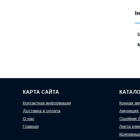
І
Ц
КАРТА САЙТА
КАТАЛО
Контактная информация
Конная ам
Доставка и оплата
Амуниция 
О нас
Ошейник б
Главная
Лента рем
Крепёжные