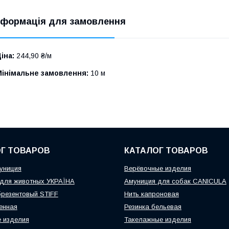
нформація для замовлення
іна:
244,90 ₴/м
Мінімальне замовлення:
10 м
Г ТОВАРОВ
КАТАЛОГ ТОВАРОВ
униция
Верёвочные изделия
для животных УКРАЇНА
Амуниция для собак CANICULA
резентовый STIFF
Нить капроновая
енная
Резинка бельевая
 изделия
Такелажные изделия