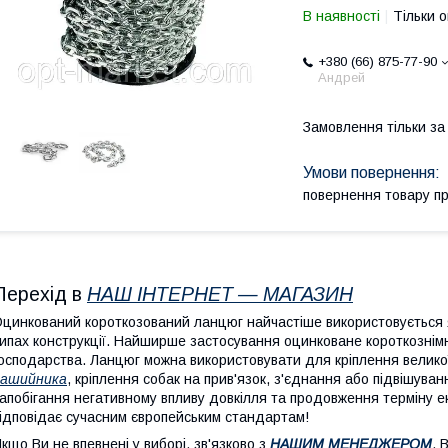
В наявності
Тільки 
+380 (66) 875-77-90
Андрей
Замовлення тільки з
повернення товару п
Перехід в
НАШ ІНТЕРНЕТ — МАГАЗИН
цинкований короткозований ланцюг найчастіше використовується я
ипах конструкції. Найширше застосування оцинковане короткозні
осподарства. Ланцюг можна використовувати для кріплення велико
нашийника
, кріплення собак на прив'язок, з'єднання або підвішува
апобігання негативному впливу довкілля та продовження терміну е
ідповідає сучасним європейським стандартам!
кщо Ви не впевнені у виборі, зв'язково з
НАШИМ МЕНЕДЖЕРОМ
. 