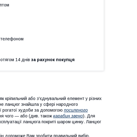
оптом
а телефоном
ротягом 14 днів
за рахунок покупця
к кріпильний або з'єднувальний елемент у різних
мне ланцюг знайшла у сфері народного
ї рогатої худоби за допомогою
посиленого
ння чого — або (див. також
карабин звено
). Для
ксплуатації ланцюга покриті шаром цинку. Ланцюг
Він допоможе Вам зробити правильний вибір,