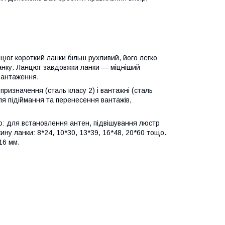
нцюг короткий ланки більш рухливий, його легко
анку. Ланцюг завдовжки ланки — міцніший
вантаження.
призначення (сталь класу 2) і вантажні (сталь
ля підіймання та перенесення вантажів,
: для встановлення антен, підвішування люстр
ну ланки: 8*24, 10*30, 13*39, 16*48, 20*60 тощо.
16 мм.