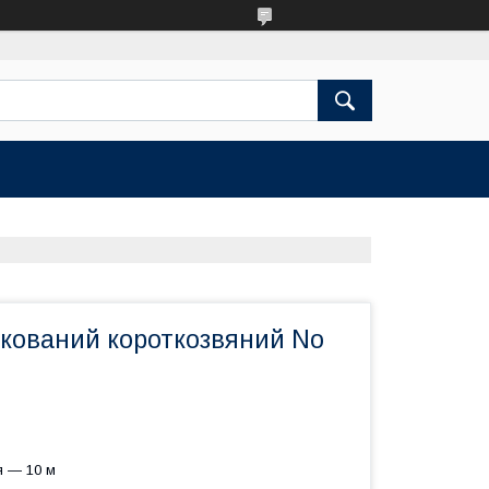
кований короткозвяний No
я — 10 м