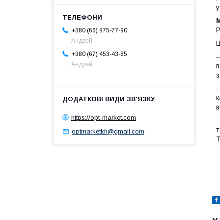
у
М
Р
+380 (66) 875-77-90
Андрей
Ц
+380 (67) 453-43-85
—
Андрей
в
з
-
к
в
https://opt-market.com
-
т
optmarketkh@gmail.com
Т