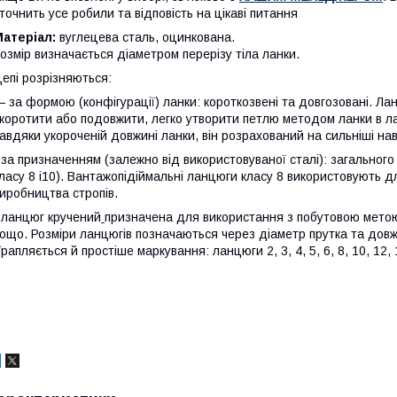
точнить усе робили та відповість на цікаві питання
атеріал:
вуглецева сталь, оцинкована.
озмір визначається діаметром перерізу тіла ланки.
епі розрізняються:
 за формою (конфігурації) ланки: короткозвені та довгозовані. Ла
коротити або подовжити, легко утворити петлю методом ланки в л
авдяки укороченій довжині ланки, він розрахований на сильніші на
 за призначенням (залежно від використовуваної сталі): загального 
ласу 8 і10). Вантажопідіймальні ланцюги класу 8 використовують д
иробництва стропів.
 ланцюг кручений
призначена для використання з побутовою метою
ощо. Розміри ланцюгів позначаються через діаметр прутка та довжи
рапляється й простіше маркування: ланцюги 2, 3, 4, 5, 6, 8, 10, 12, 