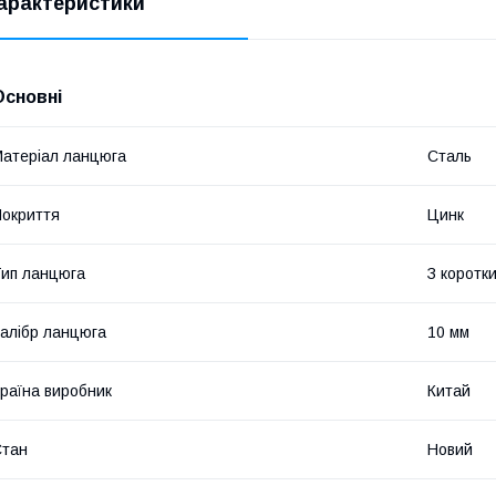
арактеристики
Основні
атеріал ланцюга
Сталь
окриття
Цинк
ип ланцюга
З коротк
алібр ланцюга
10 мм
раїна виробник
Китай
Стан
Новий