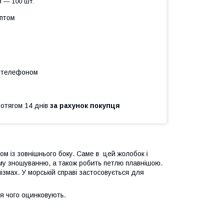
 — 100 шт.
оптом
а телефоном
ротягом 14 днів
за рахунок покупця
ом із зовнішнього боку. Саме в цей жолобок і
му зношуванню, а також робить петлю плавнішою.
змах. У морській справі застосовується для
ля чого оцинковують.