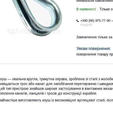
Мінімальне замовлення
В наявності
Тільки 
+380 (66) 875-77-90
Андрей
Замовлення тільки з
повернення товару п
оуш — овальна кругла, трикутна оправа, зроблена зі сталі з жолобк
оміщається трос або канат для запобігання перетиранню і швидко
ей тип пристрою знайшов широке застосування в вантажних механі
ріплення канатів, ланцюгів і тросів до конструкції корабля.
айчастіше виготовляють коуш із високоміцної вуглецевої сталі, піс