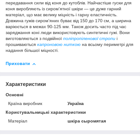
передавання сили від коня до кутоблів. Найчастіше гуски для
коня виробляють із сиром'ятної шкіри — це дуже гарний
матеріал, що має велику міцність і гарну еластичність.
Довжина гужів сиром'яних буває від 150 до 170 см, а ширина
варіюється в межах 90-125 мм. Також досить часто під час
заряджання коні люди використовують синтетичні гужі. Вони
виготовляються з подвійної
поліпропіленової стропи
і
прошиваються
капроновою ниткою
на всьому периметрі для
надання більшої міцності.
Приховати
Характеристики
Основні
Країна виробник
Україна
Користувальницькі характеристики
Матеріал
шкіра сыромятая