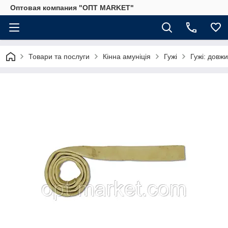
Оптовая компания "ОПТ MARKET"
Товари та послуги
Кінна амуніція
Гужі
Гужі: довж