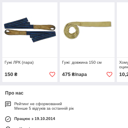
Гужі ЛРК (пара)
Гужі: довжина 150 см
Хому
оцин
150
475
10,
₴
₴/пара
Про нас
Рейтинг не сформований
Менше 5 відгуків за останній рік
Працює з 19.10.2014