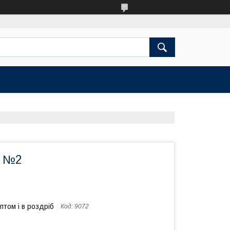
" №2
птом і в роздріб
Код:
9072