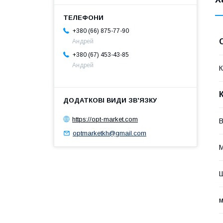
+380 (66) 875-77-90
Андрей
+380 (67) 453-43-85
Андрей
К
https://opt-market.com
В
optmarketkh@gmail.com
М
м