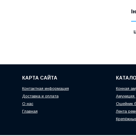
І
Ц
КАРТА САЙТА
КАТАЛО
Контактная информация
Конная ам
Доставка и оплата
Амуниция 
О нас
Ошейник б
Главная
Лента рем
Крепёжные