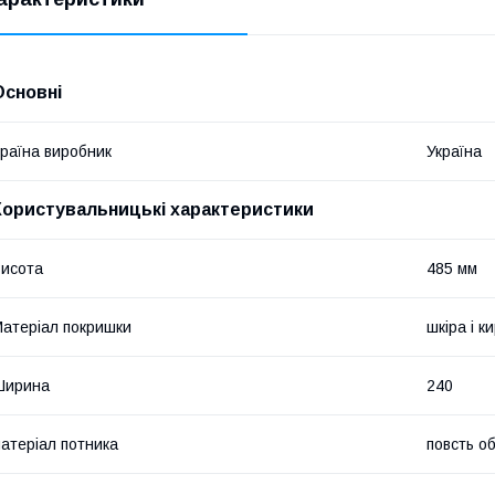
Основні
раїна виробник
Україна
Користувальницькі характеристики
исота
485 мм
атеріал покришки
шкіра і к
Ширина
240
атеріал потника
повсть о