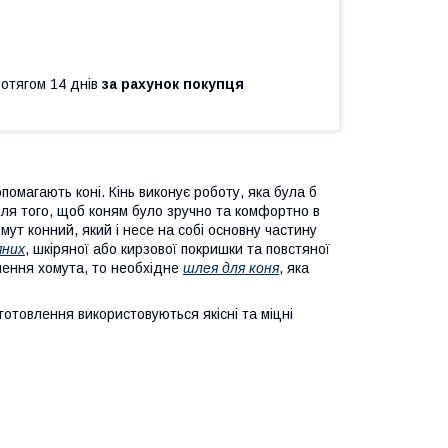
ротягом 14 днів
за рахунок покупця
агають коні. Кінь виконує роботу, яка була б
ля того, щоб коням було зручно та комфортно в
мут конний, який і несе на собі основну частину
яних
, шкіряної або кирзової покришки та повстяної
лення хомута, то необхідне
шлея для коня
, яка
отовлення використовуються якісні та міцні