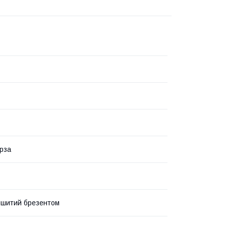
ирза
бшитий брезентом