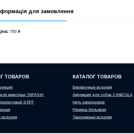
нформація для замовлення
іна:
750 ₴
Г ТОВАРОВ
КАТАЛОГ ТОВАРОВ
униция
Верёвочные изделия
для животных УКРАЇНА
Амуниция для собак CANICULA
резентовый STIFF
Нить капроновая
енная
Резинка бельевая
 изделия
Такелажные изделия