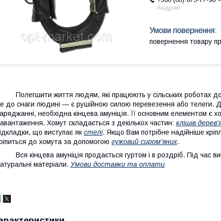
Андрей
повернення товару п
олегшити життя людям, які працюють у сільських роботах допом
е до снаги людині — є рушійною силою перевезення або телеги. Д
аряджанні, необхідна кінцева амуніція. Її основним елементом є хо
авантаження. Хомут складається з декількох частин:
кліщів дерев'
ідкладки, що виступає як
стелі
. Якщо Вам потрібне надійніше кріп
ріпиться до хомута за допомогою
гужовий сиром'яних
.
ся кінцева амуніція продається гуртом і в роздріб. Під час виг
атуральні матеріали.
Умови доставки та оплати
арактеристики