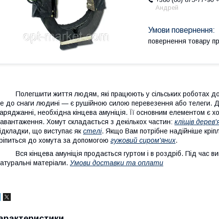
Андрей
повернення товару п
олегшити життя людям, які працюють у сільських роботах допом
е до снаги людині — є рушійною силою перевезення або телеги. Д
аряджанні, необхідна кінцева амуніція. Її основним елементом є хо
авантаження. Хомут складається з декількох частин:
кліщів дерев'
ідкладки, що виступає як
стелі
. Якщо Вам потрібне надійніше кріп
ріпиться до хомута за допомогою
гужовий сиром'яних
.
ся кінцева амуніція продається гуртом і в роздріб. Під час виг
атуральні матеріали.
Умови доставки та оплати
арактеристики