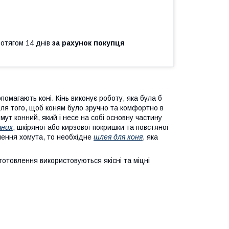
ротягом 14 днів
за рахунок покупця
агають коні. Кінь виконує роботу, яка була б
ля того, щоб коням було зручно та комфортно в
мут конний, який і несе на собі основну частину
яних
, шкіряної або кирзової покришки та повстяної
лення хомута, то необхідне
шлея для коня
, яка
отовлення використовуються якісні та міцні