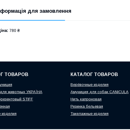
нформація для замовлення
іна:
780 ₴
Г ТОВАРОВ
КАТАЛОГ ТОВАРОВ
униция
Верёвочные изделия
для животных УКРАЇНА
Амуниция для собак CANICULA
резентовый STIFF
Нить капроновая
енная
Резинка бельевая
 изделия
Такелажные изделия