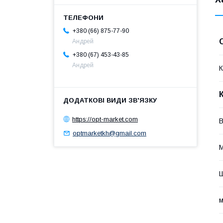
+380 (66) 875-77-90
Андрей
+380 (67) 453-43-85
Андрей
К
https://opt-market.com
В
optmarketkh@gmail.com
М
м