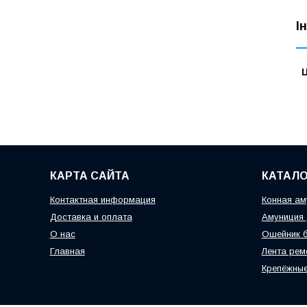
І
Ц
КАРТА САЙТА
КАТАЛО
Контактная информация
Конная ам
Доставка и оплата
Амуниция 
О нас
Ошейник б
Главная
Лента рем
Крепёжные