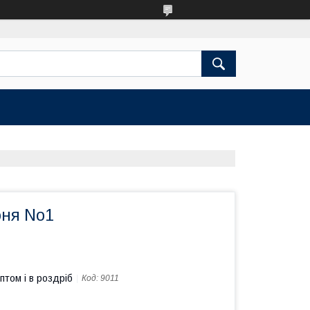
оня No1
птом і в роздріб
Код:
9011