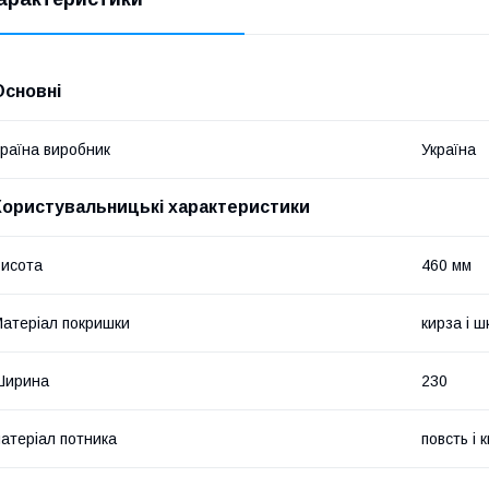
Основні
раїна виробник
Україна
Користувальницькі характеристики
исота
460 мм
атеріал покришки
кирза і ш
Ширина
230
атеріал потника
повсть і 