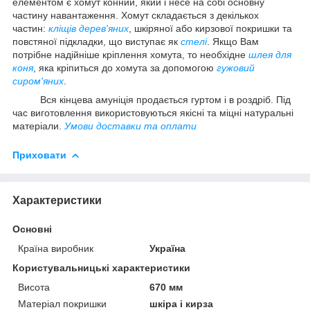
елементом є хомут конний, який і несе на собі основну
частину навантаження. Хомут складається з декількох
частин:
кліщів дерев'яних
, шкіряної або кирзової покришки та
повстяної підкладки, що виступає як
стелі
. Якщо Вам
потрібне надійніше кріплення хомута, то необхідне
шлея для
коня
, яка кріпиться до хомута за допомогою
гужовий
сиром'яних
.
Вся кінцева амуніція продається гуртом і в роздріб. Під
час виготовлення використовуються якісні та міцні натуральні
матеріали.
Умови доставки та оплати
Приховати
Характеристики
Основні
Країна виробник
Україна
Користувальницькі характеристики
Висота
670 мм
Матеріал покришки
шкіра і кирза