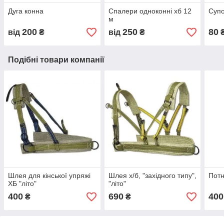
Дуга конна
Спалери одноконні хб 12
Суп
м
200
250
80
від
₴
від
₴
Подібні товари компанії
Шлея для кінської упряжі
Шлея х/б, "західного типу",
Потн
ХБ "літо"
"літо"
400
690
400
₴
₴