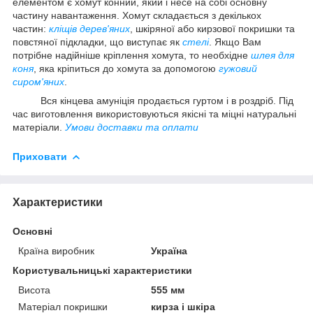
елементом є хомут конний, який і несе на собі основну
частину навантаження. Хомут складається з декількох
частин:
кліщів дерев'яних
, шкіряної або кирзової покришки та
повстяної підкладки, що виступає як
стелі
. Якщо Вам
потрібне надійніше кріплення хомута, то необхідне
шлея для
коня
, яка кріпиться до хомута за допомогою
гужовий
сиром'яних
.
Вся кінцева амуніція продається гуртом і в роздріб. Під
час виготовлення використовуються якісні та міцні натуральні
матеріали.
Умови доставки та оплати
Приховати
Характеристики
Основні
Країна виробник
Україна
Користувальницькі характеристики
Висота
555 мм
Матеріал покришки
кирза і шкіра