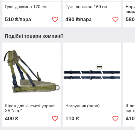
Гужі: довжина 170 см
Гужі: довжина 160 см
Нари
шкір
510
490
580
₴/пара
₴/пара
Подібні товари компанії
Шлея для кінської упряжі
Нагрудник (пара)
Шлея
ХБ "літо"
синт
400
110
410
₴
₴