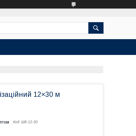
ізаційний 12×30 м
оптом
Код:
ШК-12-30