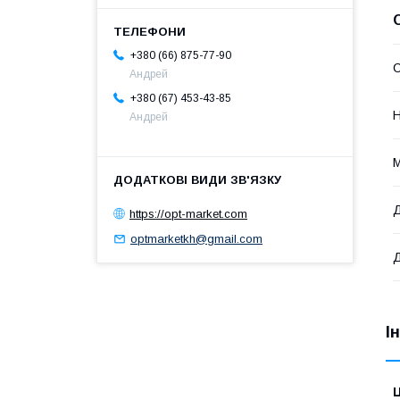
+380 (66) 875-77-90
Андрей
+380 (67) 453-43-85
Н
Андрей
М
Д
https://opt-market.com
optmarketkh@gmail.com
І
Ц