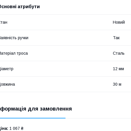
Основні атрибути
Стан
Новий
аявність ручки
Так
атеріал троса
Сталь
іаметр
12 мм
Довжина
30 м
нформація для замовлення
іна:
1 067 ₴