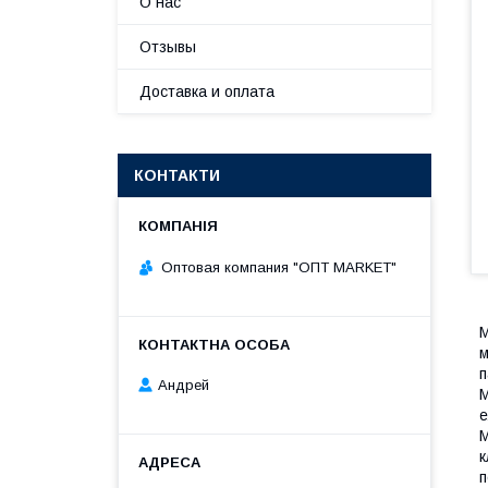
О нас
Отзывы
Доставка и оплата
КОНТАКТИ
Оптовая компания "ОПТ MARKET"
М
м
п
Андрей
М
е
М
к
п