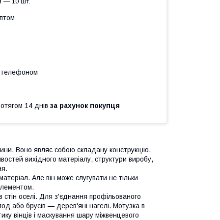
 — 10 шт.
оптом
а телефоном
ротягом 14 днів
за рахунок покупця
жини. Воно являє собою складану конструкцію,
ивостей вихідного матеріалу, структури виробу,
ня.
теріал. Але він може слугувати не тільки
елементом.
в стін оселі. Для з'єднання профільованого
од або брусів — дерев'яні нагелі. Мотузка в
ику вінців і маскування шару міжвенцевого