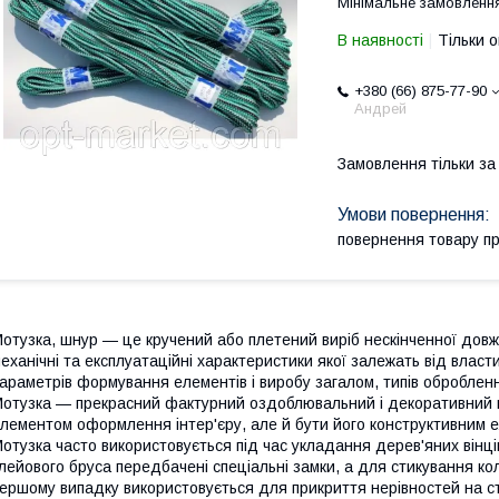
Мінімальне замовлення
В наявності
Тільки 
+380 (66) 875-77-90
Андрей
Замовлення тільки з
повернення товару п
отузка, шнур — це кручений або плетений виріб нескінченної дов
еханічні та експлуатаційні характеристики якої залежать від власт
араметрів формування елементів і виробу загалом, типів оброблен
отузка — прекрасний фактурний оздоблювальний і декоративний ма
лементом оформлення інтер'єру, але й бути його конструктивним 
отузка часто використовується під час укладання дерев'яних вінці
лейового бруса передбачені спеціальні замки, а для стикування кол
ершому випадку використовується для прикриття нерівностей на ст