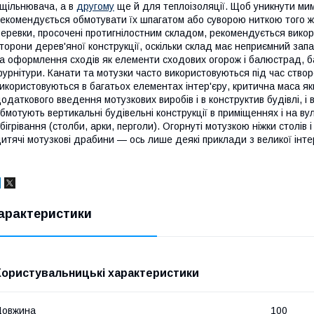
щільнювача, а в
другому
ще й для теплоізоляції. Щоб уникнути мим
екомендується обмотувати їх шпагатом або суворою ниткою того ж
еревки, просочені протигнілостним складом, рекомендується викор
торони дерев'яної конструкції, оскільки склад має неприємний зап
а оформлення сходів як елементи сходових огорож і балюстрад, бал
урнітури. Канати та мотузки часто використовуються під час ство
икористовуються в багатьох елементах інтер'єру, критична маса 
одаткового введення мотузкових виробів і в конструктив будівлі, і
бмотують вертикальні будівельні конструкції в приміщеннях і на ву
бігрівання (столби, арки, перголи). Огорнуті мотузкою ніжки столів і
итячі мотузкові драбини — ось лише деякі приклади з великої інтер
арактеристики
Користувальницькі характеристики
Довжина
100