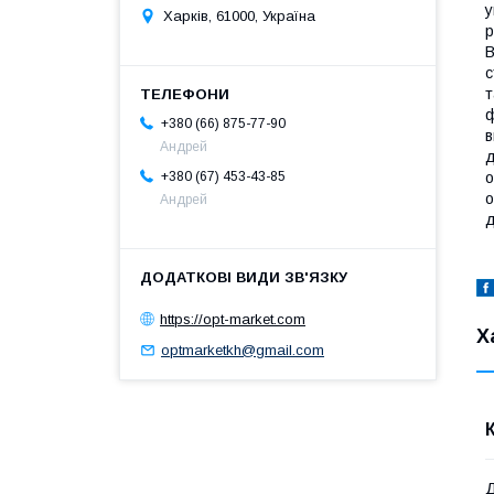
у
Харків, 61000, Україна
р
В
с
т
ф
+380 (66) 875-77-90
в
Андрей
д
+380 (67) 453-43-85
о
о
Андрей
д
https://opt-market.com
Х
optmarketkh@gmail.com