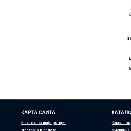
Д
І
Ц
КАРТА САЙТА
КАТАЛО
Контактная информация
Конная ам
Доставка и оплата
Амуниция 