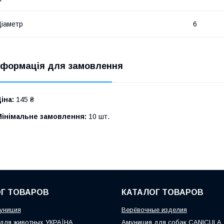
іаметр
6
нформація для замовлення
іна:
145 ₴
Мінімальне замовлення:
10 шт.
Г ТОВАРОВ
КАТАЛОГ ТОВАРОВ
униция
Верёвочные изделия
для животных УКРАЇНА
Амуниция для собак CANICULA