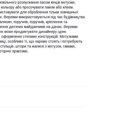
овільного розпускання пасом кінців мотузки,
 кольору або просочувати лаком або клеєм.
истовувати для оброблення тільки зовнішньої
ах. Веревки використовуються під час будівництва
ясин, поручнів, поручнів, кріплення та
рення дитячих майданчиків на дачах. Веревки
яких може продиктувати дизайнеру ідею
 в оформленні стінових конструкцій. Мотузками
лиці, особливо ті, що окремо стоять і потребують
 стільців, штори та жалюзі з мотузок, гамаки,
'єрної практики.