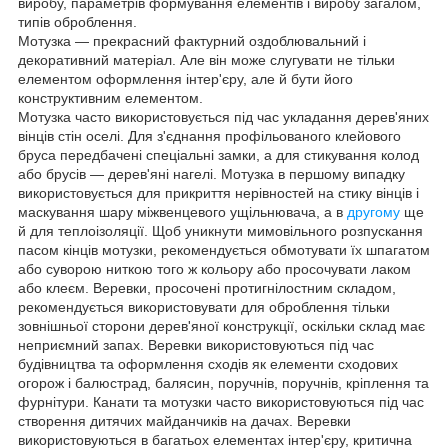
виробу, параметрів формування елементів і виробу загалом,
типів оброблення.
Мотузка — прекрасний фактурний оздоблювальний і
декоративний матеріал. Але він може слугувати не тільки
елементом оформлення інтер'єру, але й бути його
конструктивним елементом.
Мотузка часто використовується під час укладання дерев'яних
вінців стін оселі. Для з'єднання профільованого клейового
бруса передбачені спеціальні замки, а для стикування колод
або брусів — дерев'яні нагелі. Мотузка в першому випадку
використовується для прикриття нерівностей на стику вінців і
маскування шару міжвенцевого ущільнювача, а в
другому
ще
й для теплоізоляції. Щоб уникнути мимовільного розпускання
пасом кінців мотузки, рекомендується обмотувати їх шпагатом
або суворою ниткою того ж кольору або просочувати лаком
або клеєм. Веревки, просочені протигнілостним складом,
рекомендується використовувати для оброблення тільки
зовнішньої сторони дерев'яної конструкції, оскільки склад має
неприємний запах. Веревки використовуються під час
будівництва та оформлення сходів як елементи сходових
огорож і балюстрад, балясин, поручнів, поручнів, кріплення та
фурнітури. Канати та мотузки часто використовуються під час
створення дитячих майданчиків на дачах. Веревки
використовуються в багатьох елементах інтер'єру, критична