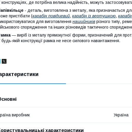
 конструкціях, де потрібна велика надійність, можуть застосовуват
апівкільце
- деталь, виготовлена з металу, яка призначається дл
оже пристібати (
карабін повідцевий
,
карабін із вертушкою
,
карабі
икористовуватися для виготовлення
нашийників
різного типу, реме
ійськового спорядження та інших різновидів тактичного споряджен
Рамка
— виріб із металу прямокутної форми, призначений для протяг
 будь-якій конструкції рамка не несе силового навантаження.
арактеристики
Основні
раїна виробник
Україна
Користувальницькі характеристики