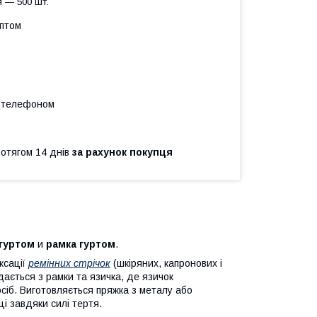
 — 500 шт.
оптом
а телефоном
ротягом 14 днів
за рахунок покупця
 гуртом
и
рамка гуртом
.
ксації
ремінних стрічок
(шкіряних, капронових і
ається з рамки та язичка, де язичок
посіб. Виготовляється пряжка з металу або
ці завдяки силі тертя.