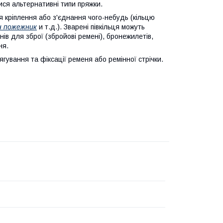
ися альтернативні типи пряжки.
я кріплення або з'єднання чого-небудь (кільцю
н пожежник
и т.д.). Зварені півкільця можуть
нів для зброї (збройові ремені), бронежилетів,
ня.
ування та фіксації ременя або ремінної стрічки.