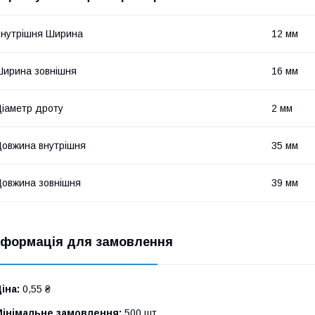
нутрішня Ширина
12 мм
ирина зовнішня
16 мм
іаметр дроту
2 мм
овжина внутрішня
35 мм
овжина зовнішня
39 мм
нформація для замовлення
іна:
0,55 ₴
Мінімальне замовлення:
500 шт.