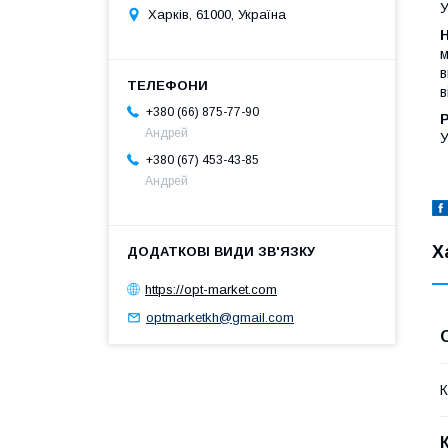
У
Харків, 61000, Україна
Н
м
в
в
+380 (66) 875-77-90
Андрей
У
+380 (67) 453-43-85
Андрей
Х
https://opt-market.com
optmarketkh@gmail.com
К