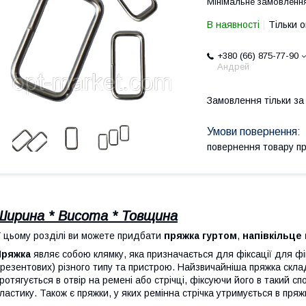
Мінімальне замовлення
В наявності
Тільки 
+380 (66) 875-77-90
Андрей
Замовлення тільки з
повернення товару п
Ширина * Висота * Товщина
 цьому розділі ви можете придбати
пряжка гуртом
,
напівкільце
Пряжка
являє собою клямку, яка призначається для фіксації для фі
резентових) різного типу та пристрою. Найзвичайніша пряжка склад
ротягується в отвір на ремені або стрічці, фіксуючи його в такий с
ластику. Також є пряжки, у яких ремінна стрічка утримується в пряж