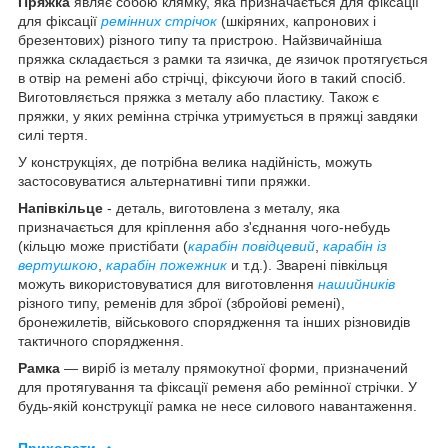
Пряжка
являє собою клямку, яка призначається для фіксації
для фіксації
ремінних стрічок
(шкіряних, капронових і
брезентових) різного типу та пристрою. Найзвичайніша
пряжка складається з рамки та язичка, де язичок протягується
в отвір на ремені або стрічці, фіксуючи його в такий спосіб.
Виготовляється пряжка з металу або пластику. Також є
пряжки, у яких ремінна стрічка утримується в пряжці завдяки
силі тертя.
У конструкціях, де потрібна велика надійність, можуть
застосовуватися альтернативні типи пряжки.
Напівкільце
- деталь, виготовлена з металу, яка
призначається для кріплення або з'єднання чого-небудь
(кільцю може пристібати (
карабін повідцевий
,
карабін із
вертушкою
,
карабін пожежник
и т.д.). Зварені півкільця
можуть використовуватися для виготовлення
нашийників
різного типу, ременів для зброї (збройові ремені),
бронежилетів, військового спорядження та інших різновидів
тактичного спорядження.
Рамка
— виріб із металу прямокутної форми, призначений
для протягування та фіксації ременя або ремінної стрічки. У
будь-якій конструкції рамка не несе силового навантаження.
Приховати