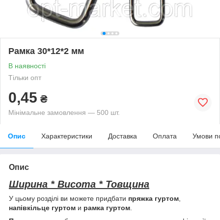
Рамка 30*12*2 мм
В наявності
Тільки опт
0,45
₴
Мінімальне замовлення — 500 шт.
Опис
Характеристики
Доставка
Оплата
Умови п
Опис
Ширина * Висота * Товщина
У цьому розділі ви можете придбати
пряжка гуртом
,
напівкільце гуртом
и
рамка гуртом
.