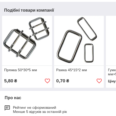
Подібні товари компанії
Пряжка 50*30*5 мм
Рамка 45*15*2 мм
Гумк
мм×
5,80
0,70
₴
₴
Цін
Про нас
Рейтинг не сформований
Менше 5 відгуків за останній рік