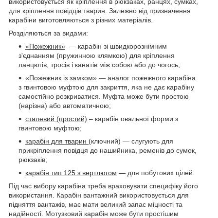
використовується як кріплення в рюкзаках, ранцях, сумках,
для кріплення повідців тварин. Залежно від призначення
карабіни виготовляються з різних матеріалів.
Розділяються за видами:
«Пожежник»
— карабін зі швидкорознімним
з'єднанням (пружинною клямкою) для кріплення
ланцюгів, тросів і канатів між собою або до чогось;
«Пожежник із замком»
— аналог пожежного карабіна
з гвинтовою муфтою для закриття, яка не дає карабіну
самостійно розкриватися. Муфта може бути простою
(нарізна) або автоматичною;
сталевий (простий)
– карабін овальної форми з
гвинтовою муфтою;
карабін для тварин
(ключний) — слугують для
прикріплення повідця до нашийника, ременів до сумок,
рюкзаків;
карабін тип 125 з вертлюгом
— для побутових цілей.
Під час вибору карабіна треба враховувати специфіку його
використання. Карабін вантажний використовується для
підняття вантажів, має мати великий запас міцності та
надійності. Мотузковий карабін може бути простішим