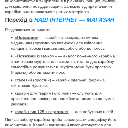
використовується як кріплення в рюкзаках, ранцях, сумках,
для кріплення повідців тварин. Залежно від призначення
карабіни виготовляються з різних матеріалів.
Перехід в
НАШ ІНТЕРНЕТ — МАГАЗИН
Розділяються за видами:
«Пожежник»
— карабін зі швидкорознімним
з'єднанням (пружинною клямкою) для кріплення
ланцюгів, тросів і канатів між собою або до чогось;
«Пожежник із замком»
— аналог пожежного карабіна
з гвинтовою муфтою для закриття, яка не дає карабіну
самостійно розкриватися. Муфта може бути простою
(нарізна) або автоматичною;
сталевий (простий)
– карабін овальної форми з
гвинтовою муфтою;
карабін для тварин
(ключний) — слугують для
прикріплення повідця до нашийника, ременів до сумок,
рюкзаків;
карабін тип 125 з вертлюгом
— для побутових цілей.
Під час вибору карабіна треба враховувати специфіку його
використання. Карабін вантажний використовується для