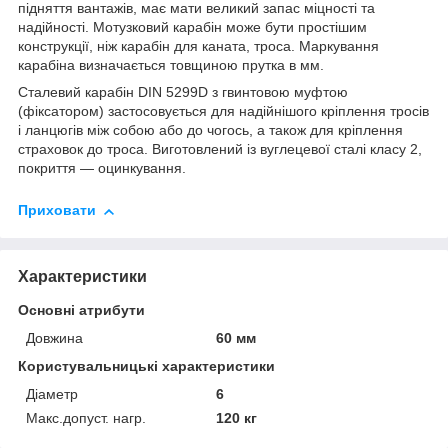
підняття вантажів, має мати великий запас міцності та
надійності. Мотузковий карабін може бути простішим
конструкції, ніж карабін для каната, троса. Маркування
карабіна визначається товщиною прутка в мм.
Сталевий карабін DIN 5299D з гвинтовою муфтою
(фіксатором) застосовується для надійнішого кріплення тросів
і ланцюгів між собою або до чогось, а також для кріплення
страховок до троса. Виготовлений із вуглецевої сталі класу 2,
покриття — оцинкування.
Приховати
Характеристики
Основні атрибути
Довжина
60 мм
Користувальницькі характеристики
Діаметр
6
Макс.допуст. нагр.
120 кг