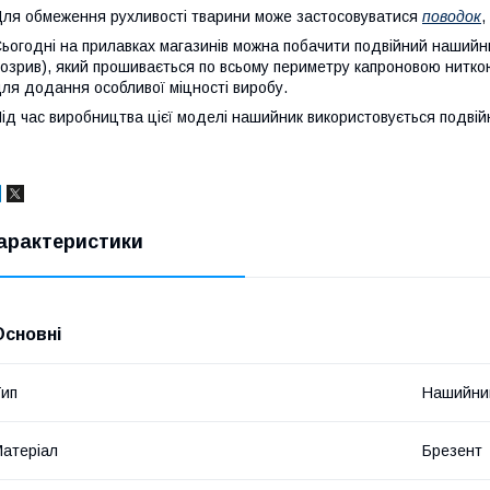
ля обмеження рухливості тварини може застосовуватися
поводок
,
ьогодні на прилавках магазинів можна побачити подвійний нашийн
озрив), який прошивається по всьому периметру капроновою нитко
ля додання особливої міцності виробу.
ід час виробництва цієї моделі нашийник використовується подві
арактеристики
Основні
ип
Нашийни
атеріал
Брезент