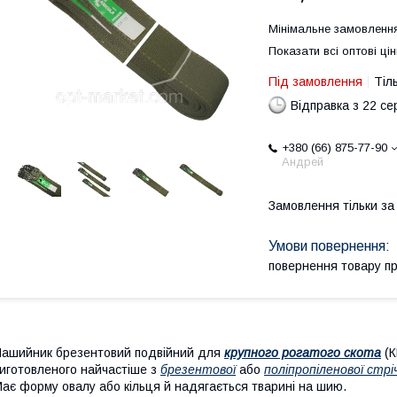
Мінімальне замовлення
Показати всі оптові цін
Під замовлення
Тіл
Відправка з 22 се
+380 (66) 875-77-90
Андрей
Замовлення тільки з
повернення товару п
ашийник брезентовий подвійний для
крупного рогатого скота
(К
иготовленого найчастіше з
брезентової
або
поліпропіленової стрі
ає форму овалу або кільця й надягається тварині на шию.