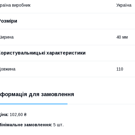
раїна виробник
Україна
Розміри
Ширина
40 мм
Користувальницькі характеристики
Довжина
110
нформація для замовлення
іна:
102,60 ₴
Мінімальне замовлення:
5 шт.