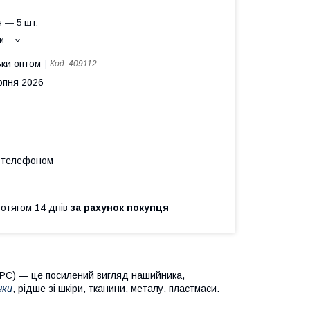
 — 5 шт.
и
ьки оптом
Код:
409112
рпня 2026
а телефоном
ротягом 14 днів
за рахунок покупця
РС) — це посилений вигляд нашийника,
чки
, рідше зі шкіри, тканини, металу, пластмаси.