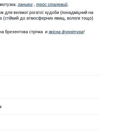
 мотузка.
ланцюг
,
трос сталевий
.
ик для великої рогатої худоби (понадміцний на
ю (стійкий до атмосферних явищ, вологи тощо)
йна брезентова стрічка и
якісна фурнітура
!
к