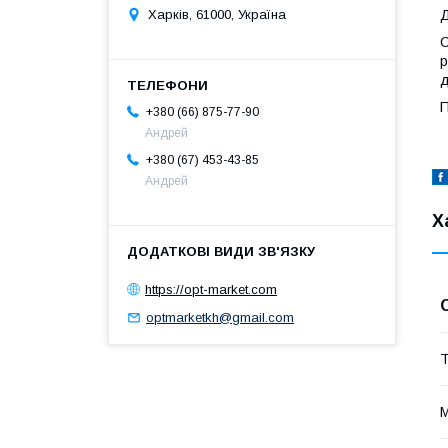
Харків, 61000, Україна
Д
С
р
д
П
+380 (66) 875-77-90
Андрей
+380 (67) 453-43-85
Андрей
Х
https://opt-market.com
optmarketkh@gmail.com
Т
М