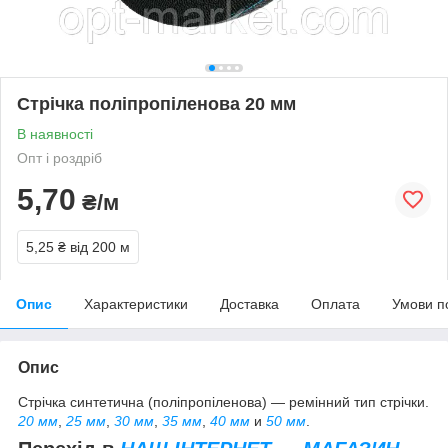
Стрічка поліпропіленова 20 мм
В наявності
Опт і роздріб
5,70
₴/м
5,25 ₴
від 200 м
Опис
Характеристики
Доставка
Оплата
Умови п
Опис
Стрічка синтетична (поліпропіленова) — ремінний тип стрічки.
20 мм
,
25 мм
,
30 мм
,
35 мм
,
40 мм
и
50 мм
.