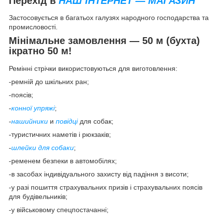
Перехід в
НАШ ІНТЕРНЕТ — МАГАЗИН
Застосовується в багатьох галузях народного господарства та
промисловості.
Мінімальне замовлення — 50 м (бухта)
ікратно 50 м!
Ремінні стрічки використовуються для виготовлення:
-ремній до шкільних ран;
-поясів;
-
конної упряжі
;
-
нашийники
и
повідці
для собак;
-туристичних наметів і рюкзаків;
-
шлейки для собаки
;
-ременем безпеки в автомобілях;
-в засобах індивідуального захисту від падіння з висоти;
-у разі пошиття страхувальних призів і страхувальних поясів
для будівельників;
-у військовому спецпостачанні;