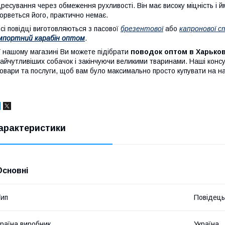
ресування через обмеження рухливості. Він має високу міцність і й
орветься його, практично немає.
сі повідці виготовляються з пасової
брезентової
або
капронової с
мпортний карабін оптом
.
 нашому магазині Ви можете підібрати
поводок оптом в Харько
айчутливіших собачок і закінчуючи великими тваринами. Наші кон
овари та послуги, щоб вам було максимально просто купувати на 
арактеристики
Основні
ип
Повідець
раїна виробник
Україна