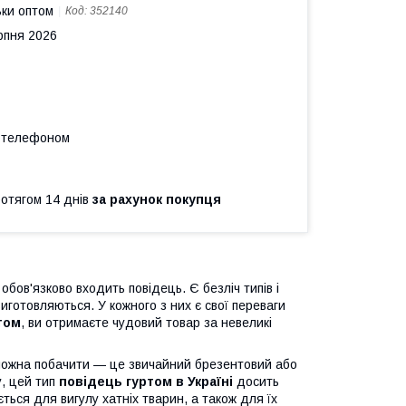
ьки оптом
Код:
352140
рпня 2026
а телефоном
ротягом 14 днів
за рахунок покупця
обов'язково входить повідець. Є безліч типів і
виготовляються. У кожного з них є свої переваги
том
, ви отримаєте чудовий товар за невеликі
 можна побачити — це звичайний брезентовий або
у, цей тип
повідець гуртом в Україні
досить
ться для вигулу хатніх тварин, а також для їх