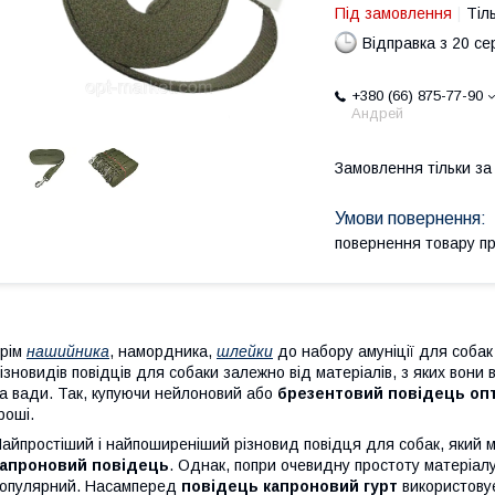
Під замовлення
Тіл
Відправка з 20 се
+380 (66) 875-77-90
Андрей
Замовлення тільки з
повернення товару п
рім
нашийника
, намордника,
шлейки
до набору амуніції для собак 
ізновидів повідців для собаки залежно від матеріалів, з яких вони 
а вади. Так, купуючи нейлоновий або
брезентовий повідець оп
роші.
айпростіший і найпоширеніший різновид повідця для собак, який
капроновий повідець
. Однак, попри очевидну простоту матеріал
опулярний. Насамперед
повідець капроновий гурт
використовує