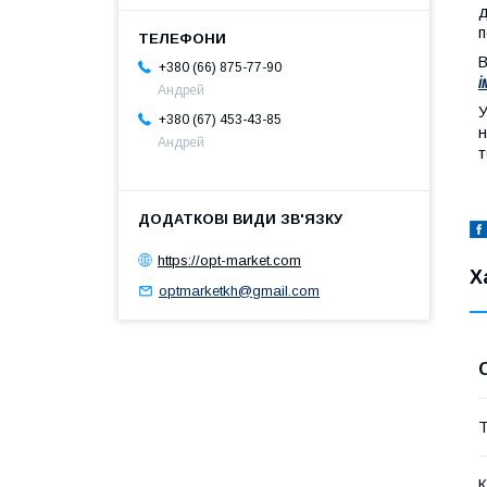
д
п
В
+380 (66) 875-77-90
і
Андрей
У
+380 (67) 453-43-85
н
Андрей
т
https://opt-market.com
Х
optmarketkh@gmail.com
Т
К