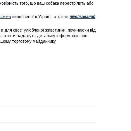
мовірність того, що ваш собака перестрілить або
трічки
виробленої в Україні, а також
нікельований
ве
для своєї улюбленої животинки, починаючи від
сультанти нададуть детальну інформацію про
нашому торговому майданчику