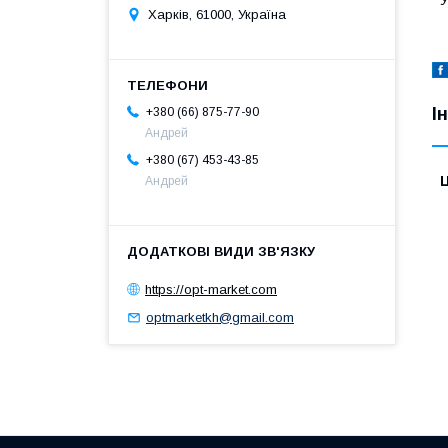
У
Харків, 61000, Україна
І
+380 (66) 875-77-90
Андрей
+380 (67) 453-43-85
Ц
Андрей
https://opt-market.com
optmarketkh@gmail.com