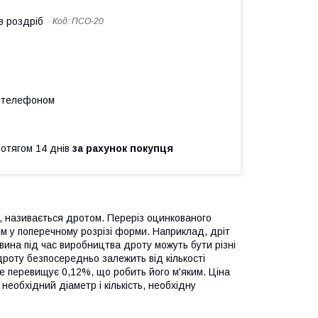
в роздріб
Код:
ПСО-20
а телефоном
ротягом 14 днів
за рахунок покупця
, називається дротом. Переріз оцинкованого
им у поперечному розрізі форми. Наприклад, дріт
овина під час виробництва дроту можуть бути різні
ь дроту безпосередньо залежить від кількості
 не перевищує 0,12%, що робить його м'яким. Ціна
необхідний діаметр і кількість, необхідну