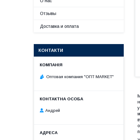
О нас
Отзывы
Доставка и оплата
КОНТАКТИ
Оптовая компания "ОПТ MARKET"
М
н
у
Андрей
м
в
о
п