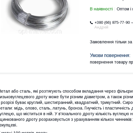
В наявності
Оптом і 
+380 (66) 875-77-90
Андрей
Замовлення тільки з
повернення товару п
етал або сталь, які розтягують способом вкладання через фільєри
изьковуглецевого дроту може бути різним діаметром, а також різн
 розрізі буває круглий, шестигранний, квадратний, трикутний. Сир
етали: мідь, олово, сталь, латунь, бронза. Гнучкість і пластичніст
углецю, що міститься в ній. У в'язального дроту кількість вуглецю
цинкованого дроту розраховується з урахуванням кількох чинників: 
окупцеві.