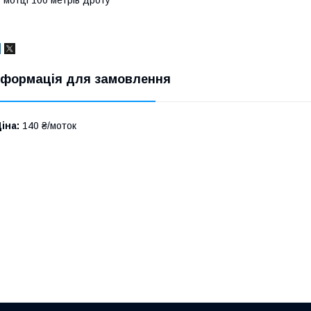
 мотці 100 метрів дроту
нформація для замовлення
іна:
140 ₴/моток