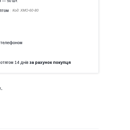
 — 50 шт.
оптом
Код:
ХМО-60-80
а телефоном
ротягом 14 днів
за рахунок покупця
.