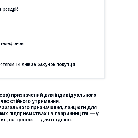
в роздріб
а телефоном
ротягом 14 днів
за рахунок покупця
цева) призначений для індивідуального
 час стійкого утримання.
 загального призначення, ланцюги для
их підприємствах і в тваринництві — у
ин, на травах — для водіння.