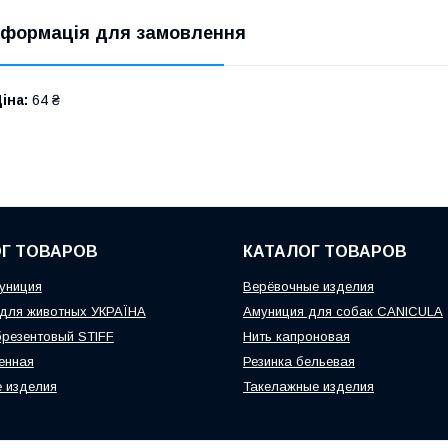
нформація для замовлення
іна:
64 ₴
Г ТОВАРОВ
КАТАЛОГ ТОВАРОВ
униция
Верёвочные изделия
для животных УКРАЇНА
Амуниция для собак CANICULA
резентовый STIFF
Нить капроновая
енная
Резинка бельевая
 изделия
Такелажные изделия