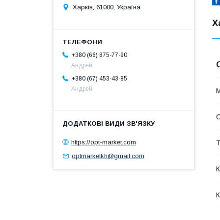
Харків, 61000, Україна
Х
+380 (66) 875-77-90
Андрей
+380 (67) 453-43-85
Андрей
М
https://opt-market.com
Т
optmarketkh@gmail.com
К
К