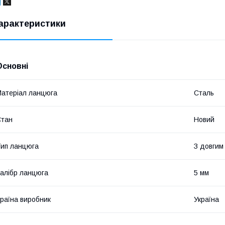
арактеристики
Основні
атеріал ланцюга
Сталь
Стан
Новий
ип ланцюга
З довгим
алібр ланцюга
5 мм
раїна виробник
Україна