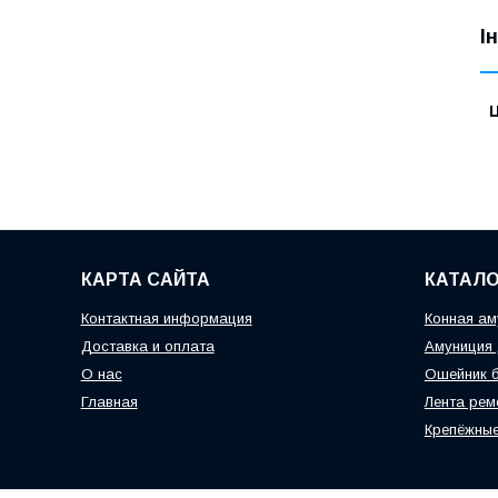
І
Ц
КАРТА САЙТА
КАТАЛО
Контактная информация
Конная ам
Доставка и оплата
Амуниция 
О нас
Ошейник б
Главная
Лента рем
Крепёжные