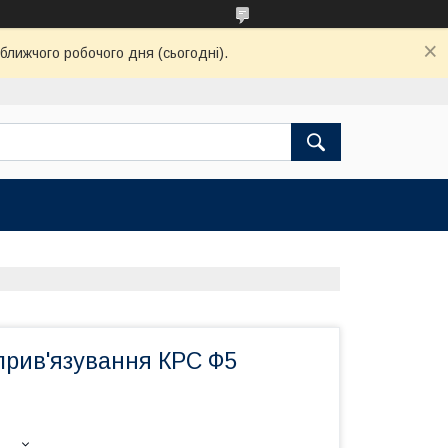
ближчого робочого дня (сьогодні).
прив'язування КРС Ф5