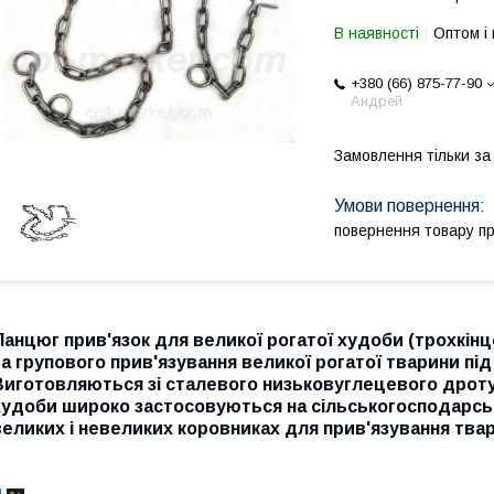
В наявності
Оптом і 
+380 (66) 875-77-90
Андрей
Замовлення тільки з
повернення товару п
Ланцюг прив'язок для великої рогатої худоби (трохкін
та групового прив'язування великої рогатої тварини під
Виготовляються зі сталевого низьковуглецевого дроту
худоби широко застосовуються на сільськогосподарськ
великих і невеликих коровниках для прив'язування твар