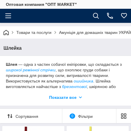
Оптовая компания "ОПТ MARKET"
Товари та послуги
Амуніція для домашніх тварин УКРА
Шлейка
Шлея
― одна з частин собачої екіпіровки, що складається з
широкої ремінної стрічки
, що охоплює груди собаки і
призначена для розвитку сили, витривалості тварини.
Використовується як альтернатива
ошийника
. Шлейка
виготовляється найчастіше з
брезентової
, шкіряною або
синтетичної стрічки
,
пряжки
і
півкільця
. Місце кріплення
Показати все
повідця (див. також
карабін поводочний оптом
) припадати
на холку тварини. Таке місце кріплення повідця до шлеї
дозволяє тварині легко дихати (шия тварини не
пережимається) і вільно рухатися.
Сортування
0
Фільтри
Існують різні конструкції шлейки залежно від їх призначення,
розмірів і фізичної сили собаки. Шлея для собаки повинна