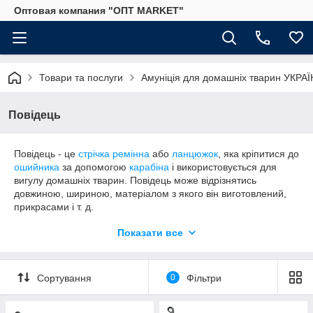
Оптовая компания "ОПТ MARKET"
Товари та послуги
Амуніція для домашніх тварин УКРА
Повідець
Повідець - це
стрічка ремінна
або
ланцюжок
, яка кріпитися до
ошийника
за допомогою
карабіна
і використовується для
вигулу домашніх тварин. Повідець може відрізнятись
довжиною, шириною, матеріалом з якого він виготовлений,
прикрасами і т. д.
Більшу частину ринку завоював саме шкіряний ремінець,
Показати все
який відрізняється від
капронових
чи
брезентових
не тільки
довговічність, але і красивим зовнішнім виглядом!
Сортування
0
Фільтри